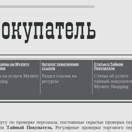
цены на Mystery
Каталог тематичеких
Статьи о Тайном
ing
ссылок
Покупателе
 на услуги Mystery
Раздел ссылок на
Статьи об услуге
ping
ресурсы
тайный покупател
Mystery Shopping
лугу по проверке персонала, постоянные скрытые проверки пе
или
Тайный Покупатель
. Регулярные проверки торгового пе