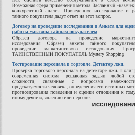
Возможная сфера применения метода. Засланный «казачек
конкурентный анализ. Проведенное исследование и
р
тайного покупателя дадут ответ на этот вопрос.
Договор на проведение исследования и Анкета для оце
работы магазина тайным покупателем
Образец договора на проведение маркетинго
исследования. Образец анкеты тайного покупател
проведение маркетингового исследования Прогр
ТАИНСТВЕННЫЙ ПОКУПАТЕЛЬ Mystery Shopping
Тестирование персонала в торговле. Детектор лжи.
Проверка торгового персонала на детекторе лжи. Полиг
современная система, решающая задачи любой сте
сложности, связанные с вопросами надежнос
предсказуемости человека, определения его истинных мот
прогнозирования поведения и оценки отношения к том
иному деянию, явлению или персоне.
исследовани