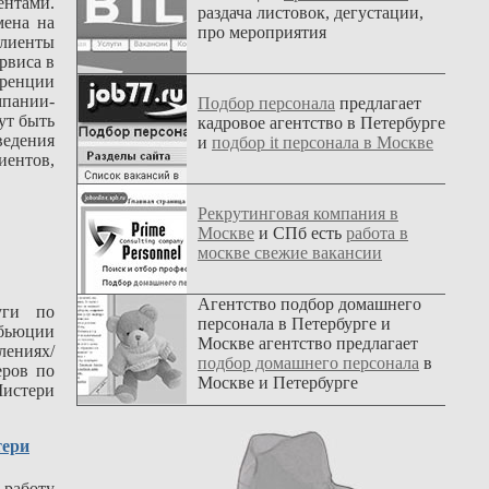
ентами.
раздача листовок, дегустации,
мена на
про мероприятия
клиенты
рвиса в
уренции
мпании-
Подбор персонала
предлагает
гут быть
кадровое агентство в Петербурге
ведения
и
подбор it персонала в Москве
иентов,
Рекрутинговая компания в
Москве
и СПб есть
работа в
москве свежие вакансии
Агентство подбор домашнего
уги по
персонала в Петербурге и
ибьюции
Москве агентство предлагает
лениях/
подбор домашнего персонала
в
еров по
Москве и Петербурге
Мистери
тери
 работу