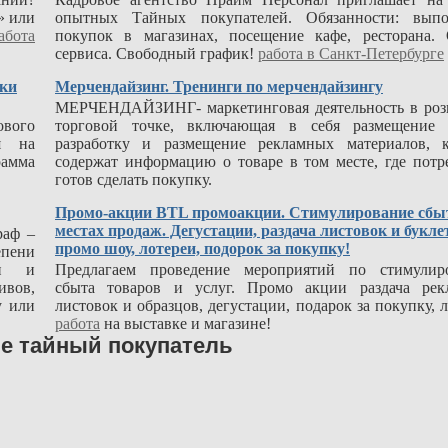
» или
опытных Тайных покупателей. Обязанности: выпо
абота
покупок в магазинах, посещение кафе, ресторана.
сервиса. Свободный график!
работа в Санкт-Петербурге
нки
Мерчендайзинг. Тренинги по мерчендайзингу
МЕРЧЕНДАЙЗИНГ- маркетинговая деятельность в роз
вого
торговой точке, включающая в себя размещение т
я на
разработку и размещение рекламных материалов, к
амма
содержат информацию о товаре в том месте, где потр
готов сделать покупку.
Промо-акции BTL промоакции. Стимулирование сбы
местах продаж. Дегустации, раздача листовок и букле
раф –
промо шоу, лотереи, подорок за покупку!
пени
ти и
Предлагаем проведение мероприятий по стимулир
ивов,
сбыта товаров и услуг. Промо акции раздача рек
у или
листовок и образцов, дегустации, подарок за покупку, л
работа
на выставке и магазине!
е тайный покупатель