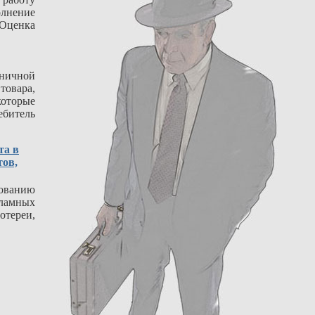
лнение
 Оценка
ничной
овара,
оторые
ебитель
та в
тов,
ованию
ламных
отереи,