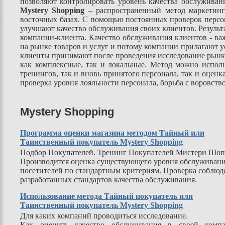
позволяют контролировать уровень качества обслуживан
Mystery Shopping
– распространенный метод маркетинг
восточных базах. С помощью постоянных проверок персо
улучшают качество обслуживания своих клиентов. Резуль
компании-клиента. Качество обслуживания клиентов - в
на рынке товаров и услуг и потому компании прилагают у
клиенты принимают после проведения исследование рынка 
как комплексные, так и локальные. Метод можно исполь
тренингов, так и вновь принятого персонала, так и оцен
проверка уровня лояльности персонала, борьба с воровст
Mystery Shopping
Программа оценки магазина методом Тайный или
Таинственный покупатель Mystery Shopping
Подбор Покупателей. Тренинг Покупателей Мистери Шоп
Производится оценка существующего уровня обслуживан
посетителей по стандартным критериям. Проверка соблюд
разработанных стандартов качества обслуживания.
Использование метода Тайный покупатель или
Таинственный покупатель Mystery Shopping
Для каких компаний проводиться исследование.
Как оценить качество обслуживания в своей комп