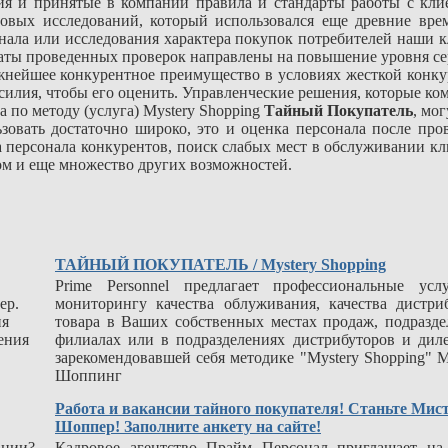
ия и принятые в компании правила и стандарты работы с кли
овых исследований, который использовался еще древние вре
нала или исследования характера покупок потребителей наши 
таты проведенных проверок направлены на повышение уровня се
ажнейшее конкурентное преимущество в условиях жесткой конк
силия, чтобы его оценить. Управленческие решения, которые ко
по методу (услуга) Mystery Shopping
Тайный Покупатель
, мо
зовать достаточно широко, это и оценка персонала после про
ка персонала конкурентов, поиск слабых мест в обслуживании кл
вом и еще множество других возможностей.
ТАЙНЫЙ ПОКУПАТЕЛЬ / Mystery Shopping
Prime Personnel предлагает профессиональные усл
ер.
мониторингу качества облуживания, качества дистр
ия
товара в Ваших собственных местах продаж, подразде
ения
филиалах или в подразделениях дистрибуторов и дил
зарекомендовавшей себя методике "Mystery Shopping" 
Шоппинг
Работа и вакансии тайного покупателя! Станьте Мис
Шоппер! Заполните анкету на сайте!
ании?
Кадровое агентство Прайм Персонал приглашает на