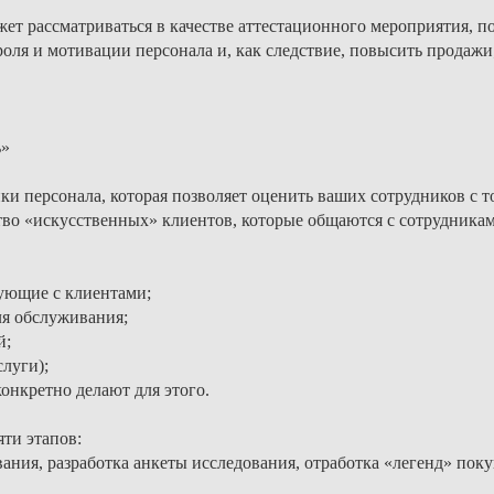
т рассматриваться в качестве аттестационного мероприятия, по
троля и мотивации персонала и, как следствие, повысить продаж
ь»
и персонала, которая позволяет оценить ваших сотрудников с то
тво «искусственных» клиентов, которые общаются с сотрудникам
рующие с клиентами;
ля обслуживания;
й;
луги);
конкретно делают для этого.
ти этапов:
ания, разработка анкеты исследования, отработка «легенд» пок