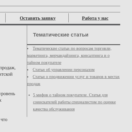
Оставить заявку
Работа у нас
Тематические статьи
Тематические статьи по вопросам торговли,
маркетинга, мерчандайзинга, консалтинга и о
тайном покупателе
 продаж,
Статьи об управлении персоналом
нтской
Статьи о продвижении услуг и товаров в местах
продаж
уровень
5 мифов о тайном покупателе. Статья для
х
соиискателей работы специалистом по оценке
качества обслуживания
 что